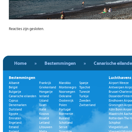
Reacties zijn gesloten.
Home
»
Bestemmingen
»
Canarische eiland
Bestemmingen
Luchthavens
Albanië
Frankrijk
Marokko
Spanje
Airport Weeze
België
Griekenland
Montenegro
Tsjechië
Antwerpen Airpo
Bulgarije
Hongarije
Noorwegen
Tunesië
Brussel-Charleroi
Canarische eilanden
Ierland
Oekraïne
Turkije
Düsseldorf Inter
Cyprus
IJsland
Oostenrijk
Zweden
Eindhoven Airpo
Denemarken
Israël
Polen
Zwitserland
Groningen Airpo
Duitsland
Italië
Portugal
Köln Bonn Airpor
Egypte
Kosovo
Roemenië
Maastricht Aache
Emiraten
Kroatië
Rusland
Rotterdam The H
Engeland
Letland
Schotland
Schiphol
Estland
Litouwen
Servië
Vliegveld Luik
Finland
Malta
Slowakije
Vliegveld Münst