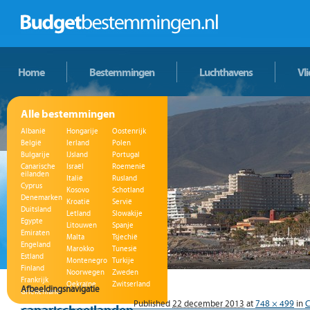
Home
Bestemmingen
Luchthavens
Vl
Alle bestemmingen
Albanië
Hongarije
Oostenrijk
België
Ierland
Polen
Bulgarije
IJsland
Portugal
Canarische
Israël
Roemenië
eilanden
Italië
Rusland
Cyprus
Kosovo
Schotland
Denemarken
Kroatië
Servië
Duitsland
Letland
Slowakije
Egypte
Litouwen
Spanje
Emiraten
Malta
Tsjechië
Engeland
Marokko
Tunesië
Estland
Montenegro
Turkije
Finland
Noorwegen
Zweden
Frankrijk
Oekraïne
Zwitserland
Afbeeldingsnavigatie
Griekenland
Published
22 december 2013
at
748 × 499
in
C