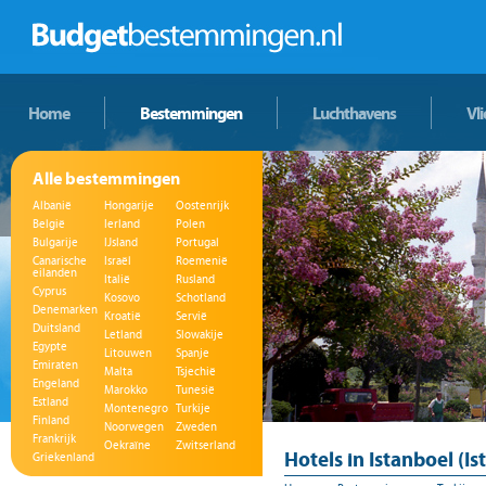
Home
Bestemmingen
Luchthavens
Vl
Alle bestemmingen
Albanië
Hongarije
Oostenrijk
België
Ierland
Polen
Bulgarije
IJsland
Portugal
Canarische
Israël
Roemenië
eilanden
Italië
Rusland
Cyprus
Kosovo
Schotland
Denemarken
Kroatië
Servië
Duitsland
Letland
Slowakije
Egypte
Litouwen
Spanje
Emiraten
Malta
Tsjechië
Engeland
Marokko
Tunesië
Estland
Montenegro
Turkije
Finland
Noorwegen
Zweden
Frankrijk
Oekraïne
Zwitserland
Hotels in Istanboel (Is
Griekenland