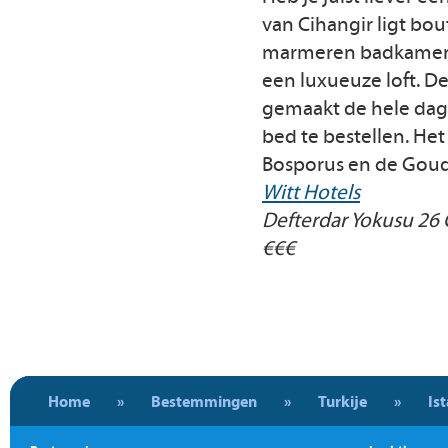
van Cihangir ligt bout
marmeren badkamers, f
een luxueuze loft. D
gemaakt de hele dag t
bed te bestellen. Het
Bosporus en de Goud
Witt Hotels
Defterdar Yokusu 26 
€€€
Home
»
Bestemmingen
»
Turkije
»
Is