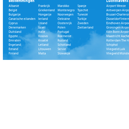
Bestemmingen
Luchthavens
Albanië
Frankrijk
Marokko
Spanje
Airport Weeze
België
Griekenland
Montenegro
Tsjechië
Antwerpen Airpo
Bulgarije
Hongarije
Noorwegen
Tunesië
Brussel-Charleroi
Canarische eilanden
Ierland
Oekraïne
Turkije
Düsseldorf Inter
Cyprus
IJsland
Oostenrijk
Zweden
Eindhoven Airpo
Denemarken
Israël
Polen
Zwitserland
Groningen Airpo
Duitsland
Italië
Portugal
Köln Bonn Airpor
Egypte
Kosovo
Roemenië
Maastricht Aache
Emiraten
Kroatië
Rusland
Rotterdam The H
Engeland
Letland
Schotland
Schiphol
Estland
Litouwen
Servië
Vliegveld Luik
Finland
Malta
Slowakije
Vliegveld Münst