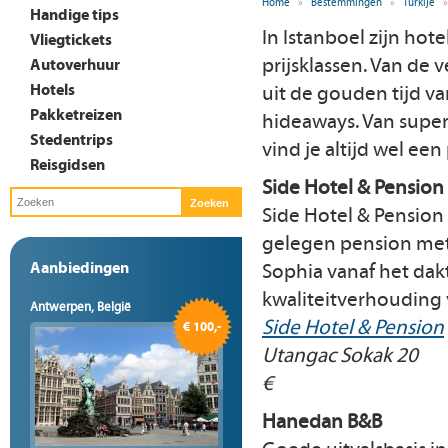
Home
»
Bestemmingen
»
Turkije
»
Handige tips
In Istanboel zijn hote
Vliegtickets
prijsklassen. Van de 
Autoverhuur
Hotels
uit de gouden tijd v
Pakketreizen
hideaways. Van super
Stedentrips
vind je altijd wel een 
Reisgidsen
Side Hotel & Pension
Side Hotel & Pension i
gelegen pension met
Aanbiedingen
Sophia vanaf het dakt
kwaliteitverhouding 
Antwerpen, België
Side Hotel & Pension
€ 100,-
Utangac Sokak 20
€
Hanedan B&B