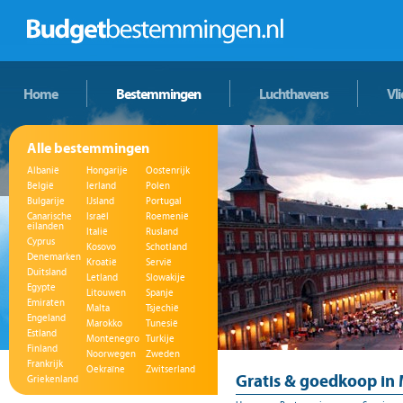
Home
Bestemmingen
Luchthavens
Vl
Alle bestemmingen
Albanië
Hongarije
Oostenrijk
België
Ierland
Polen
Bulgarije
IJsland
Portugal
Canarische
Israël
Roemenië
eilanden
Italië
Rusland
Cyprus
Kosovo
Schotland
Denemarken
Kroatië
Servië
Duitsland
Letland
Slowakije
Egypte
Litouwen
Spanje
Emiraten
Malta
Tsjechië
Engeland
Marokko
Tunesië
Estland
Montenegro
Turkije
Finland
Noorwegen
Zweden
Frankrijk
Oekraïne
Zwitserland
Gratis & goedkoop in
Griekenland