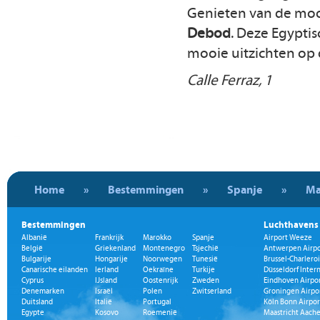
Genieten van de moo
Debod
. Deze Egyptis
mooie uitzichten op 
Calle Ferraz, 1
Home
»
Bestemmingen
»
Spanje
»
Ma
Bestemmingen
Luchthavens
Albanië
Frankrijk
Marokko
Spanje
Airport Weeze
België
Griekenland
Montenegro
Tsjechië
Antwerpen Airpo
Bulgarije
Hongarije
Noorwegen
Tunesië
Brussel-Charleroi
Canarische eilanden
Ierland
Oekraïne
Turkije
Düsseldorf Inter
Cyprus
IJsland
Oostenrijk
Zweden
Eindhoven Airpo
Denemarken
Israël
Polen
Zwitserland
Groningen Airpo
Duitsland
Italië
Portugal
Köln Bonn Airpor
Egypte
Kosovo
Roemenië
Maastricht Aache