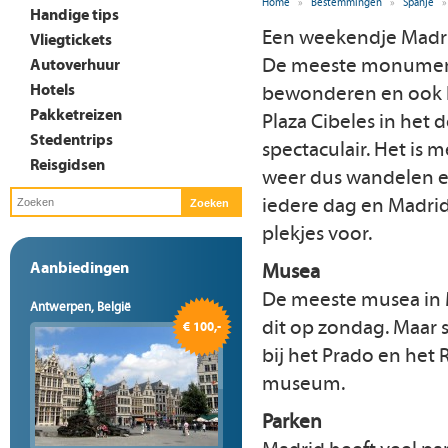
Home
»
Bestemmingen
»
Spanje
»
Handige tips
Een weekendje Madrid
Vliegtickets
De meeste monumente
Autoverhuur
Hotels
bewonderen en ook h
Pakketreizen
Plaza Cibeles in het d
Stedentrips
spectaculair. Het is 
Reisgidsen
weer dus wandelen e
iedere dag en Madri
plekjes voor.
Aanbiedingen
Musea
De meeste musea in M
Antwerpen, België
dit op zondag. Maar s
€ 100,-
bij het Prado en het 
museum.
Parken