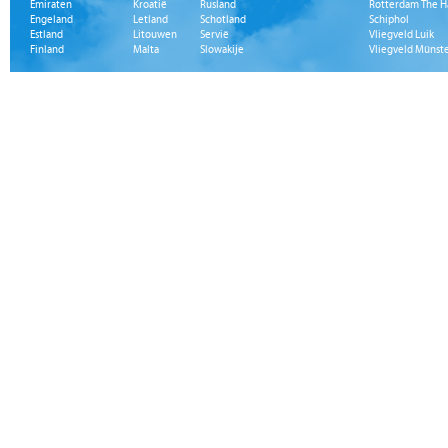
Emiraten
Kroatië
Rusland
Rotterdam The H
Engeland
Letland
Schotland
Schiphol
Estland
Litouwen
Servië
Vliegveld Luik
Finland
Malta
Slowakije
Vliegveld Münst