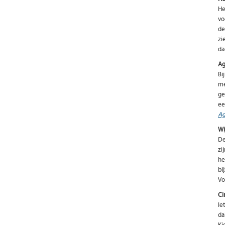
He
vo
de
zi
da
Ag
Bi
me
ge
ee
Ag
Wi
De
zi
he
bi
Vo
Ci
Ie
da