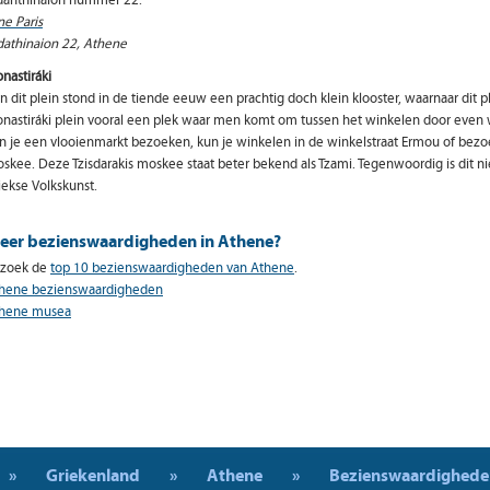
danthinaion nummer 22.
ne Paris
dathinaion 22, Athene
nastiráki
n dit plein stond in de tiende eeuw een prachtig doch klein klooster, waarnaar dit 
nastiráki plein vooral een plek waar men komt om tussen het winkelen door even w
n je een vlooienmarkt bezoeken, kun je winkelen in de winkelstraat Ermou of bezoe
skee. Deze Tzisdarakis moskee staat beter bekend als Tzami. Tegenwoordig is dit 
iekse Volkskunst.
eer bezienswaardigheden in Athene?
zoek de
top 10 bezienswaardigheden van Athene
.
hene bezienswaardigheden
hene musea
»
Griekenland
»
Athene
»
Bezienswaardighede