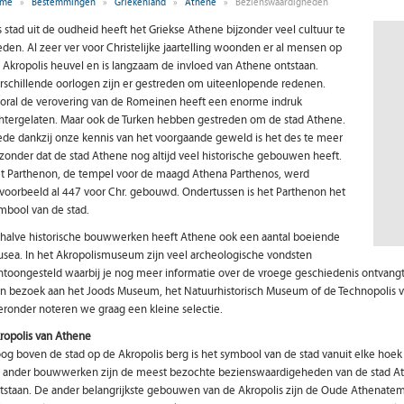
me
»
Bestemmingen
»
Griekenland
»
Athene
»
Bezienswaardigheden
s stad uit de oudheid heeft het Griekse Athene bijzonder veel cultuur te
eden. Al zeer ver voor Christelijke jaartelling woonden er al mensen op
 Akropolis heuvel en is langzaam de invloed van Athene ontstaan.
rschillende oorlogen zijn er gestreden om uiteenlopende redenen.
oral de verovering van de Romeinen heeft een enorme indruk
htergelaten. Maar ook de Turken hebben gestreden om de stad Athene.
de dankzij onze kennis van het voorgaande geweld is het des te meer
jzonder dat de stad Athene nog altijd veel historische gebouwen heeft.
t Parthenon, de tempel voor de maagd Athena Parthenos, werd
jvoorbeeld al 447 voor Chr. gebouwd. Ondertussen is het Parthenon het
mbool van de stad.
halve historische bouwwerken heeft Athene ook een aantal boeiende
sea. In het Akropolismuseum zijn veel archeologische vondsten
ntoongesteld waarbij je nog meer informatie over de vroege geschiedenis ontvangt.
n bezoek aan het Joods Museum, het Natuurhistorisch Museum of de Technopolis v
eronder noteren we graag een kleine selectie.
ropolis van Athene
og boven de stad op de Akropolis berg is het symbool van de stad vanuit elke hoe
 ander bouwwerken zijn de meest bezochte bezienswaardigeheden van de stad Ath
tstaan. De ander belangrijkste gebouwen van de Akropolis zijn de Oude Athenatem