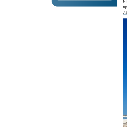
Ni
ti
Ak