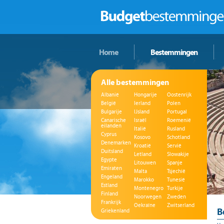
Home
Bestemmingen
Alle bestemmingen
Albanië
Hongarije
Oostenrijk
België
Ierland
Polen
Bulgarije
IJsland
Portugal
Canarische
Israël
Roemenië
eilanden
Italië
Rusland
Cyprus
Kosovo
Schotland
Denemarken
Kroatië
Servië
Duitsland
Letland
Slowakije
Egypte
Litouwen
Spanje
Emiraten
Malta
Tsjechië
Engeland
Marokko
Tunesië
Estland
Montenegro
Turkije
Finland
Noorwegen
Zweden
Frankrijk
Oekraïne
Zwitserland
B
Griekenland