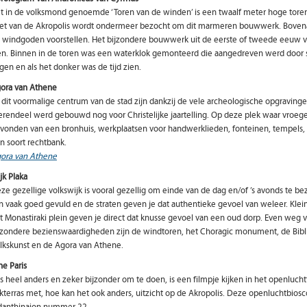
t in de volksmond genoemde ‘Toren van de winden’ is een twaalf meter hoge toren 
et van de Akropolis wordt ondermeer bezocht om dit marmeren bouwwerk. Bovenaa
 windgoden voorstellen. Het bijzondere bouwwerk uit de eerste of tweede eeuw voo
en. Binnen in de toren was een waterklok gemonteerd die aangedreven werd door
gen en als het donker was de tijd zien.
ora van Athene
j dit voormalige centrum van de stad zijn dankzij de vele archeologische opgravin
rendeel werd gebouwd nog voor Christelijke jaartelling. Op deze plek waar vroeger 
vonden van een bronhuis, werkplaatsen voor handwerklieden, fonteinen, tempels, v
n soort rechtbank.
ora van Athene
jk Plaka
ze gezellige volkswijk is vooral gezellig om einde van de dag en/of ’s avonds te be
jn vaak goed gevuld en de straten geven je dat authentieke gevoel van weleer. Klei
t Monastiraki plein geven je direct dat knusse gevoel van een oud dorp. Even weg 
jzondere bezienswaardigheden zijn de windtoren, het Choragic monument, de Bibl
lkskunst en de Agora van Athene.
ne Paris
ts heel anders en zeker bijzonder om te doen, is een filmpje kijken in het openlucht
kterras met, hoe kan het ook anders, uitzicht op de Akropolis. Deze openluchtbiosc