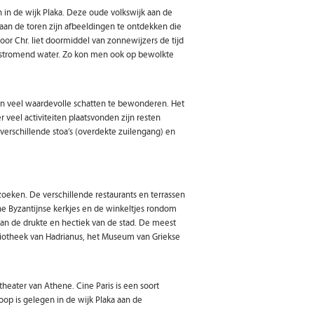
in de wijk Plaka. Deze oude volkswijk aan de
n de toren zijn afbeeldingen te ontdekken die
r Chr. liet doormiddel van zonnewijzers de tijd
 stromend water. Zo kon men ook op bewolkte
gen veel waardevolle schatten te bewonderen. Het
veel activiteiten plaatsvonden zijn resten
erschillende stoa’s (overdekte zuilengang) en
zoeken. De verschillende restaurants en terrassen
ne Byzantijnse kerkjes en de winkeltjes rondom
van de drukte en hectiek van de stad. De meest
iotheek van Hadrianus, het Museum van Griekse
theater van Athene. Cine Paris is een soort
oop is gelegen in de wijk Plaka aan de