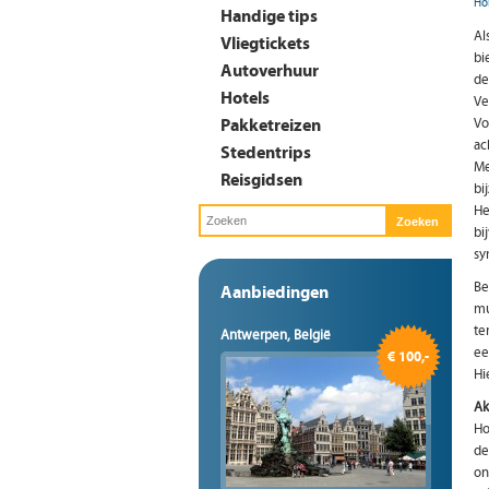
Ho
Handige tips
Al
Vliegtickets
bi
Autoverhuur
de
Hotels
Ve
Pakketreizen
Vo
ac
Stedentrips
Me
Reisgidsen
bi
He
bi
sy
Be
Aanbiedingen
mu
te
Antwerpen, België
ee
€ 100,-
Hi
Ak
Ho
de
on