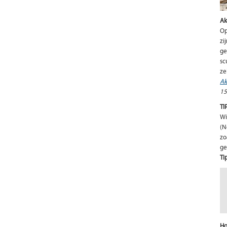
Ak
Op
zi
ge
sc
ze
Ak
15
TI
Wi
(N
zo
ge
Ti
Ho