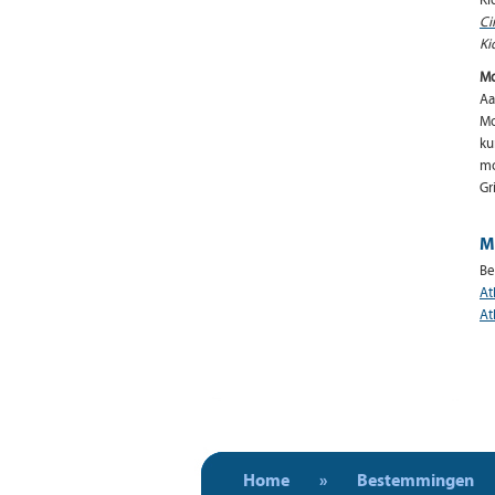
Ki
Ci
Ki
Mo
Aa
Mo
ku
mo
Gr
M
Be
At
At
Home
»
Bestemmingen