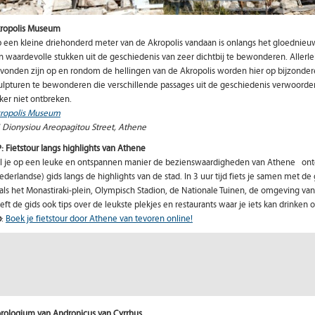
ropolis Museum
 een kleine driehonderd meter van de Akropolis vandaan is onlangs het gloedni
jn waardevolle stukken uit de geschiedenis van zeer dichtbij te bewonderen. Allerle
vonden zijn op en rondom de hellingen van de Akropolis worden hier op bijzondere
ulpturen te bewonderen die verschillende passages uit de geschiedenis verwoor
ker niet ontbreken.
ropolis Museum
 Dionysiou Areopagitou Street, Athene
P: Fietstour langs highlights van Athene
l je op een leuke en ontspannen manier de bezienswaardigheden van Athene ont
ederlandse) gids langs de highlights van de stad. In 3 uur tijd fiets je samen met d
als het Monastiraki-plein, Olympisch Stadion, de Nationale Tuinen, de omgeving van
eft de gids ook tips over de leukste plekjes en restaurants waar je iets kan drinken 
p
:
Boek je fietstour door Athene van tevoren online!
rologium van Andronicus van Cyrrhus