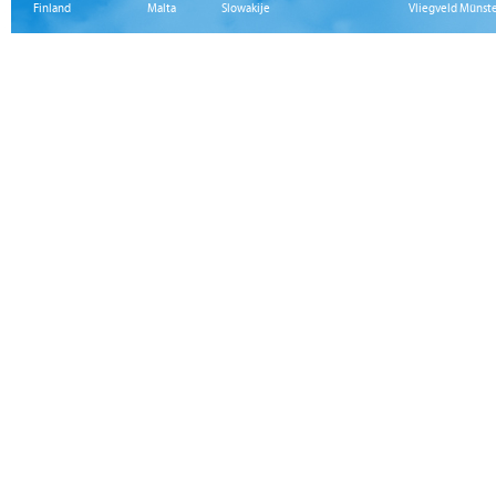
Finland
Malta
Slowakije
Vliegveld Münst