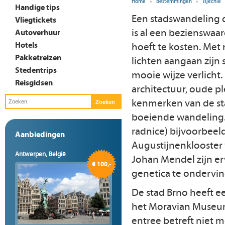
Home
»
Bestemmingen
»
Tsjechië
Handige tips
Een stadswandeling d
Vliegtickets
is al een bezienswaar
Autoverhuur
Hotels
hoeft te kosten. Met 
Pakketreizen
lichten aangaan zi
Stedentrips
mooie wijze verlicht.
Reisgidsen
architectuur, oude p
kenmerken van de st
boeiende wandeling. 
radnice) bijvoorbeeld
Aanbiedingen
Augustijnenklooster
Antwerpen, België
Johan Mendel zijn e
€ 100,-
genetica te ondervi
De stad Brno heeft e
het Moravian Museum
entree betreft niet 