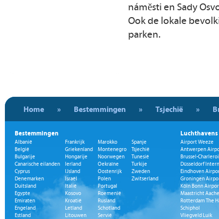
náměsti en Sady Osvo
Ook de lokale bevol
parken.
Home
»
Bestemmingen
»
Tsjechië
»
B
Bestemmingen
Luchthavens
Albanië
Frankrijk
Marokko
Spanje
Airport Weeze
België
Griekenland
Montenegro
Tsjechië
Antwerpen Airpo
Bulgarije
Hongarije
Noorwegen
Tunesië
Brussel-Charleroi
Canarische eilanden
Ierland
Oekraïne
Turkije
Düsseldorf Inter
Cyprus
IJsland
Oostenrijk
Zweden
Eindhoven Airpo
Denemarken
Israël
Polen
Zwitserland
Groningen Airpo
Duitsland
Italië
Portugal
Köln Bonn Airpor
Egypte
Kosovo
Roemenië
Maastricht Aache
Emiraten
Kroatië
Rusland
Rotterdam The H
Engeland
Letland
Schotland
Schiphol
Estland
Litouwen
Servië
Vliegveld Luik