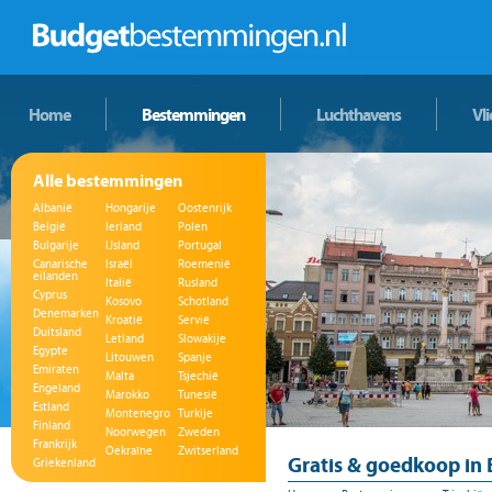
Home
Bestemmingen
Luchthavens
Vl
Alle bestemmingen
Albanië
Hongarije
Oostenrijk
België
Ierland
Polen
Bulgarije
IJsland
Portugal
Canarische
Israël
Roemenië
eilanden
Italië
Rusland
Cyprus
Kosovo
Schotland
Denemarken
Kroatië
Servië
Duitsland
Letland
Slowakije
Egypte
Litouwen
Spanje
Emiraten
Malta
Tsjechië
Engeland
Marokko
Tunesië
Estland
Montenegro
Turkije
Finland
Noorwegen
Zweden
Frankrijk
Oekraïne
Zwitserland
Gratis & goedkoop in 
Griekenland