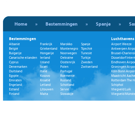
Home
»
Bestemmingen
»
Spanje
»
Sa
Bestemmingen
Luchthavens
Albanië
Frankrijk
Marokko
Spanje
Airport Weeze
België
Griekenland
Montenegro
Tsjechië
Antwerpen Airpo
Bulgarije
Hongarije
Noorwegen
Tunesië
Brussel-Charleroi
Canarische eilanden
Ierland
Oekraïne
Turkije
Düsseldorf Inter
Cyprus
IJsland
Oostenrijk
Zweden
Eindhoven Airpo
Denemarken
Israël
Polen
Zwitserland
Groningen Airpo
Duitsland
Italië
Portugal
Köln Bonn Airpor
Egypte
Kosovo
Roemenië
Maastricht Aache
Emiraten
Kroatië
Rusland
Rotterdam The H
Engeland
Letland
Schotland
Schiphol
Estland
Litouwen
Servië
Vliegveld Luik
Finland
Malta
Slowakije
Vliegveld Münst