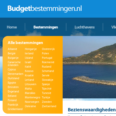
Home
Bestemmingen
Luchthavens
Vl
Alle bestemmingen
Albanië
Hongarije
Oostenrijk
België
Ierland
Polen
Bulgarije
IJsland
Portugal
Canarische
Israël
Roemenië
eilanden
Italië
Rusland
Cyprus
Kosovo
Schotland
Denemarken
Kroatië
Servië
Duitsland
Letland
Slowakije
Egypte
Litouwen
Spanje
Emiraten
Malta
Tsjechië
Engeland
Marokko
Tunesië
Estland
Montenegro
Turkije
Finland
Noorwegen
Zweden
Frankrijk
Oekraïne
Zwitserland
Bezienswaardigheden 
Griekenland