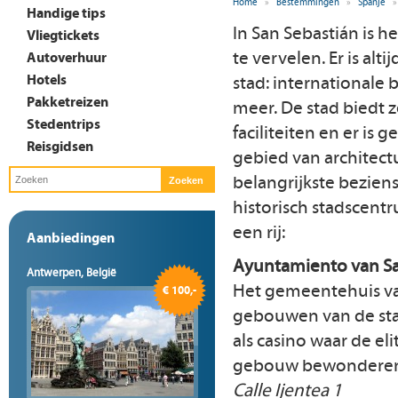
Home
»
Bestemmingen
»
Spanje
»
Handige tips
In San Sebastián is het
Vliegtickets
te vervelen. Er is alti
Autoverhuur
Hotels
stad: internationale b
Pakketreizen
meer. De stad biedt 
Stedentrips
faciliteiten en er is 
Reisgidsen
gebied van architectu
belangrijkste bezien
historisch stadscent
een rij:
Aanbiedingen
Ayuntamiento van Sa
Antwerpen, België
Het gemeentehuis van
€ 100,-
gebouwen van de stad.
als casino waar de el
gebouw bewonderen v
Calle Ijentea 1