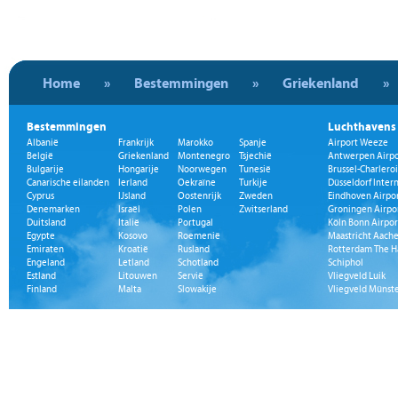
Home
»
Bestemmingen
»
Griekenland
»
Bestemmingen
Luchthavens
Albanië
Frankrijk
Marokko
Spanje
Airport Weeze
België
Griekenland
Montenegro
Tsjechië
Antwerpen Airpo
Bulgarije
Hongarije
Noorwegen
Tunesië
Brussel-Charleroi
Canarische eilanden
Ierland
Oekraïne
Turkije
Düsseldorf Inter
Cyprus
IJsland
Oostenrijk
Zweden
Eindhoven Airpo
Denemarken
Israël
Polen
Zwitserland
Groningen Airpo
Duitsland
Italië
Portugal
Köln Bonn Airpor
Egypte
Kosovo
Roemenië
Maastricht Aache
Emiraten
Kroatië
Rusland
Rotterdam The H
Engeland
Letland
Schotland
Schiphol
Estland
Litouwen
Servië
Vliegveld Luik
Finland
Malta
Slowakije
Vliegveld Münst