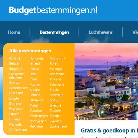
Home
Bestemmingen
Luchthavens
Vl
Alle bestemmingen
Albanië
Hongarije
Oostenrijk
België
Ierland
Polen
Bulgarije
IJsland
Portugal
Canarische
Israël
Roemenië
eilanden
Italië
Rusland
Cyprus
Kosovo
Schotland
Denemarken
Kroatië
Servië
Duitsland
Letland
Slowakije
Egypte
Litouwen
Spanje
Emiraten
Malta
Tsjechië
Engeland
Marokko
Tunesië
Estland
Montenegro
Turkije
Finland
Noorwegen
Zweden
Frankrijk
Oekraïne
Zwitserland
Gratis & goedkoop in 
Griekenland