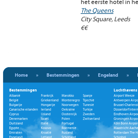
het eerste hotel in h
The Queens
City Square, Leeds
€€
Home
»
Bestemmingen
»
Engeland
»
Bestemmingen
Luchthavens
Albanië
Frankrijk
Marokko
Spanje
Airport Weeze
België
Griekenland
Montenegro
Tsjechië
Antwerpen Airpo
Bulgarije
Hongarije
Noorwegen
Tunesië
Brussel-Charleroi
Canarische eilanden
Ierland
Oekraïne
Turkije
Düsseldorf Inter
Cyprus
IJsland
Oostenrijk
Zweden
Eindhoven Airpo
Denemarken
Israël
Polen
Zwitserland
Groningen Airpo
Duitsland
Italië
Portugal
Köln Bonn Airpor
Egypte
Kosovo
Roemenië
Maastricht Aache
Emiraten
Kroatië
Rusland
Rotterdam The H
Engeland
Letland
Schotland
Schiphol