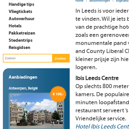
Home
»
Bestemmingen
»
Engeland
Handige tips
In Leeds is voor iede
Vliegtickets
te vinden. Wil je iet
Autoverhuur
Hotels
van de prachtige hot
Pakketreizen
zoals een gerenovee
Stedentrips
monumentale pand v
Reisgidsen
and County Liberal C
kleiner prijsje zijn h
logeren.
Aanbiedingen
Ibis Leeds Centre
Op slechts 800 mete
Antwerpen, België
kamers. De populaire
€ 100,-
minuten loopafstand
restaurant serveert ’
Vriendelijke service.
Hotel Ibis Leeds Cent