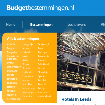
Home
Bestemmingen
Luchthavens
Vl
Alle bestemmingen
Albanië
Hongarije
Oostenrijk
België
Ierland
Polen
Bulgarije
IJsland
Portugal
Canarische
Israël
Roemenië
eilanden
Italië
Rusland
Cyprus
Kosovo
Schotland
Denemarken
Kroatië
Servië
Duitsland
Letland
Slowakije
Egypte
Litouwen
Spanje
Emiraten
Malta
Tsjechië
Engeland
Marokko
Tunesië
Estland
Montenegro
Turkije
Finland
Noorwegen
Zweden
Frankrijk
Oekraïne
Zwitserland
Hotels in Leeds
Griekenland