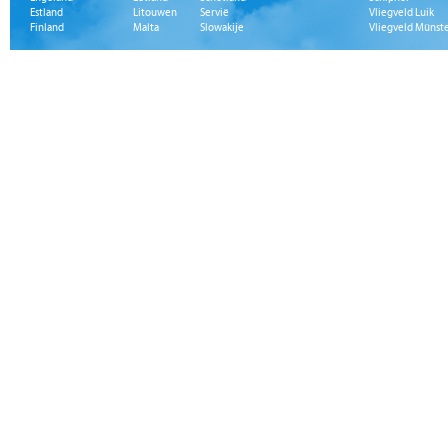
Estland
Litouwen
Servië
Vliegveld Luik
Finland
Malta
Slowakije
Vliegveld Münst