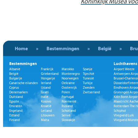
Koninklijk Musea vo
Home
»
Bestemmingen
»
België
»
Bru
Bestemmingen
Luchthavens
Albanië
Frankrijk
Marokko
Spanje
Airport Weeze
België
Griekenland
Montenegro
Tsjechië
Antwerpen Airpo
Bulgarije
Hongarije
Noorwegen
Tunesië
Brussel-Charleroi
Canarische eilanden
Ierland
Oekraïne
Turkije
Düsseldorf Inter
Cyprus
IJsland
Oostenrijk
Zweden
Eindhoven Airpo
Denemarken
Israël
Polen
Zwitserland
Groningen Airpo
Duitsland
Italië
Portugal
Köln Bonn Airpor
Egypte
Kosovo
Roemenië
Maastricht Aache
Emiraten
Kroatië
Rusland
Rotterdam The H
Engeland
Letland
Schotland
Schiphol
Estland
Litouwen
Servië
Vliegveld Luik
Finland
Malta
Slowakije
Vliegveld Münst