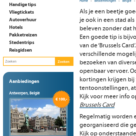
Home
»
Bestemmingen
»
België
»
Handige tips
Als je een beetje go
Vliegtickets
je ook in een stad al
Autoverhuur
Hotels
beleven zonder dat he
Pakketreizen
Een goede tip is bij
Stedentrips
van de ‘Brussels Card’
Reisgidsen
verschillende mogeli
bezoeken van divers
openbaar vervoer. Oo
kortingen krijgen bij
Aanbiedingen
tentoonstellingen, at
Antwerpen, België
Kijk voor meer info o
€ 100,-
Brussels Card
Regelmatig worden er
georganiseerd die ge
Kijk op onderstaande