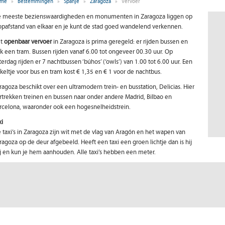
me
»
Bestemmingen
»
Spanje
»
Zaragoza
»
Vervoer
 meeste bezienswaardigheden en monumenten in Zaragoza liggen op
opafstand van elkaar en je kunt de stad goed wandelend verkennen.
et
openbaar vervoer
in Zaragoza is prima geregeld: er rijden bussen en
k een tram. Bussen rijden vanaf 6.00 tot ongeveer 00.30 uur. Op
terdag rijden er 7 nachtbussen ‘búhos’ (‘owls’) van 1.00 tot 6.00 uur. Een
keltje voor bus en tram kost € 1,35 en € 1 voor de nachtbus.
ragoza beschikt over een ultramodern trein- en busstation, Delicias. Hier
rtrekken treinen en bussen naar onder andere Madrid, Bilbao en
rcelona, waaronder ook een hogesnelheidstrein.
xi
 taxi’s in Zaragoza zijn wit met de vlag van Aragón en het wapen van
ragoza op de deur afgebeeld. Heeft een taxi een groen lichtje dan is hij
ij en kun je hem aanhouden. Alle taxi’s hebben een meter.