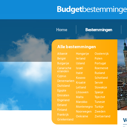
Home
Bestemmingen
Alle bestemmingen
Albanië
Hongarije
Oostenrijk
België
Ierland
Polen
Bulgarije
IJsland
Portugal
Canarische
Israël
Roemenië
eilanden
Italië
Rusland
Cyprus
Kosovo
Schotland
Denemarken
Kroatië
Servië
Duitsland
Letland
Slowakije
Egypte
Litouwen
Spanje
Emiraten
Malta
Tsjechië
Engeland
Marokko
Tunesië
Estland
Montenegro
Turkije
Finland
Noorwegen
Zweden
Frankrijk
Oekraïne
Zwitserland
V
Griekenland