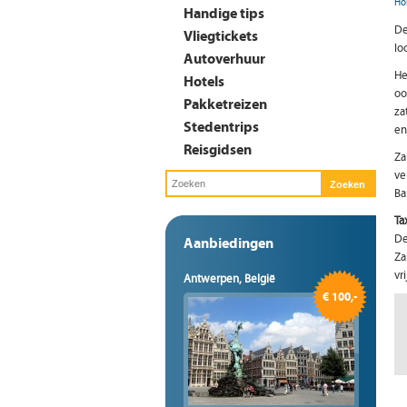
Ho
Handige tips
De
Vliegtickets
lo
Autoverhuur
H
Hotels
oo
Pakketreizen
za
Stedentrips
en
Reisgidsen
Za
ve
Ba
Ta
De
Aanbiedingen
Za
vr
Antwerpen, België
€ 100,-