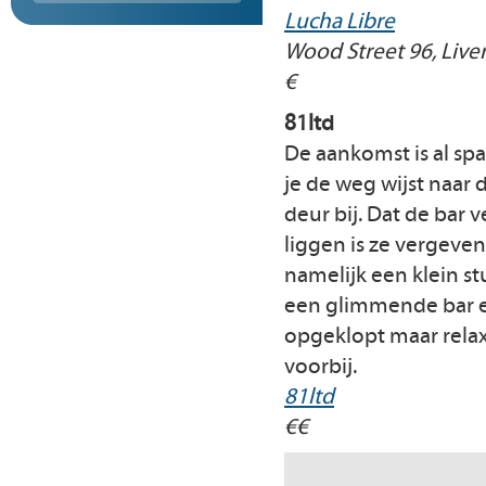
Lucha Libre
Wood Street 96, Live
€
81ltd
De aankomst is al sp
je de weg wijst naar
deur bij. Dat de bar 
liggen is ze vergeven
namelijk een klein s
een glimmende bar en
opgeklopt maar rela
voorbij.
81ltd
€€