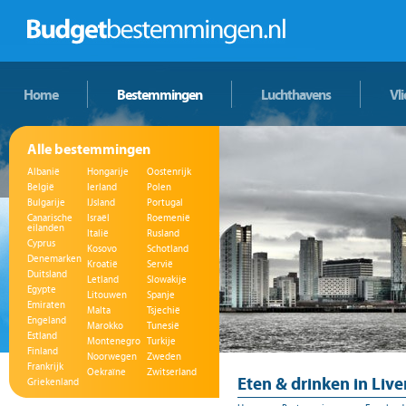
Home
Bestemmingen
Luchthavens
Vl
Alle bestemmingen
Albanië
Hongarije
Oostenrijk
België
Ierland
Polen
Bulgarije
IJsland
Portugal
Canarische
Israël
Roemenië
eilanden
Italië
Rusland
Cyprus
Kosovo
Schotland
Denemarken
Kroatië
Servië
Duitsland
Letland
Slowakije
Egypte
Litouwen
Spanje
Emiraten
Malta
Tsjechië
Engeland
Marokko
Tunesië
Estland
Montenegro
Turkije
Finland
Noorwegen
Zweden
Frankrijk
Oekraïne
Zwitserland
Eten & drinken in Live
Griekenland