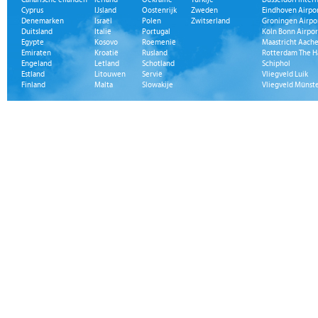
Cyprus
IJsland
Oostenrijk
Zweden
Eindhoven Airpo
Denemarken
Israël
Polen
Zwitserland
Groningen Airpo
Duitsland
Italië
Portugal
Köln Bonn Airpor
Egypte
Kosovo
Roemenië
Maastricht Aache
Emiraten
Kroatië
Rusland
Rotterdam The H
Engeland
Letland
Schotland
Schiphol
Estland
Litouwen
Servië
Vliegveld Luik
Finland
Malta
Slowakije
Vliegveld Münst