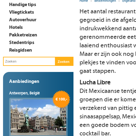
Home
»
Bestemmingen
»
Engeland
Handige tips
Het aantal restaurants
Vliegtickets
gegroeid in de afgel
Autoverhuur
Hotels
indrukwekkend aant
Pakketreizen
gerenommeerde eet
Stedentrips
laaiend enthousiast
Reisgidsen
Maar er zijn ook nog
plekjes te vinden voo
gaat stappen.
Aanbiedingen
Lucha Libre
Dit Mexicaanse tentje
Antwerpen, België
groepen die er komen
€ 100,-
verzekerd van pittig
sinaasappelsap, Mexi
een goede bodem voor
cocktail bar.