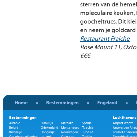
sterren van de hemel
moleculaire keuken, 
goocheltrucs. Dit kle
en neem je goldcar
Restaurant Fraiche
Rose Mount 11, Oxton
€€€
Home
»
Bestemmingen
»
Engeland
»
Bestemmingen
Luchthavens
Albanië
Frankrijk
Marokko
Spanje
Airport Weeze
België
Griekenland
Montenegro
Tsjechië
Antwerpen Airpo
Bulgarije
Hongarije
Noorwegen
Tunesië
Brussel-Charleroi
Canarische eilanden
Ierland
Oekraïne
Turkije
Düsseldorf Inter