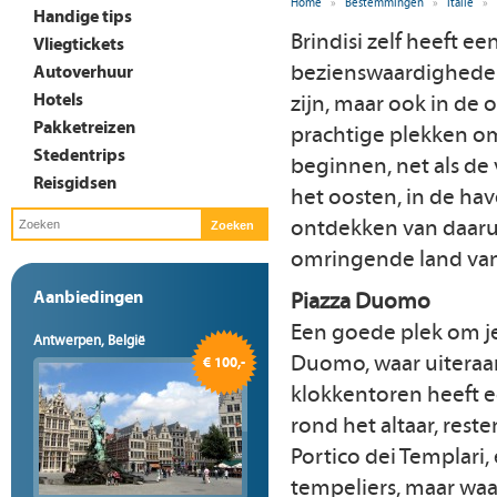
Home
»
Bestemmingen
»
Italië
»
Handige tips
Brindisi zelf heeft ee
Vliegtickets
bezienswaardighede
Autoverhuur
Hotels
zijn, maar ook in de 
Pakketreizen
prachtige plekken o
Stedentrips
beginnen, net als de
Reisgidsen
het oosten, in de hav
ontdekken van daarui
omringende land van
Aanbiedingen
Piazza Duomo
Een goede plek om je
Antwerpen, België
Duomo, waar uiteraa
€ 100,-
klokkentoren heeft ec
rond het altaar, rest
Portico dei Templari,
tempeliers, maar waa