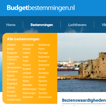
Home
Bestemmingen
Luchthavens
Vl
Alle bestemmingen
Albanië
Hongarije
Oostenrijk
België
Ierland
Polen
Bulgarije
IJsland
Portugal
Canarische
Israël
Roemenië
eilanden
Italië
Rusland
Cyprus
Kosovo
Schotland
Denemarken
Kroatië
Servië
Duitsland
Letland
Slowakije
Egypte
Litouwen
Spanje
Emiraten
Malta
Tsjechië
Engeland
Marokko
Tunesië
Estland
Montenegro
Turkije
Finland
Noorwegen
Zweden
Frankrijk
Oekraïne
Zwitserland
Bezienswaardigheden i
Griekenland