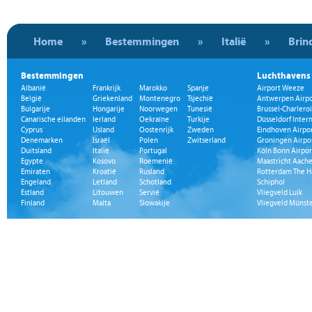
Home
»
Bestemmingen
»
Italië
»
Brind
Bestemmingen
Luchthavens
Albanië
Frankrijk
Marokko
Spanje
Airport Weeze
België
Griekenland
Montenegro
Tsjechië
Antwerpen Airpo
Bulgarije
Hongarije
Noorwegen
Tunesië
Brussel-Charleroi
Canarische eilanden
Ierland
Oekraïne
Turkije
Düsseldorf Inter
Cyprus
IJsland
Oostenrijk
Zweden
Eindhoven Airpo
Denemarken
Israël
Polen
Zwitserland
Groningen Airpo
Duitsland
Italië
Portugal
Köln Bonn Airpor
Egypte
Kosovo
Roemenië
Maastricht Aache
Emiraten
Kroatië
Rusland
Rotterdam The H
Engeland
Letland
Schotland
Schiphol
Estland
Litouwen
Servië
Vliegveld Luik
Finland
Malta
Slowakije
Vliegveld Münst