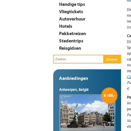
Ho
Handige tips
De
Vliegtickets
ro
Autoverhuur
na
Hotels
(c
Pakketreizen
Ca
Stedentrips
Di
Reisgidsen
Sp
op
ca
mo
st
Ca
Aanbiedingen
Pi
€
Antwerpen, België
€ 100,-
Pa
An
pa
Pa
Vi
€€