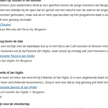
siders tip: toosten in het klooster
 Zomers (juni-september) drink je een aperitivo tussen de jonge inwoners van Berg
stel een drankje bij de open bar en geniet van het uitzicht over de stad en de ong
ncerten gehouden, maar ook als er niets spectaculairs op het programma staat is 
lf voor genoeg vermaak!
 Chiostro
azza Mercato del Fieno 6a, Bergamo
og boven de stad
 een tochtje met de kabelbaan kun je in het Parco dei Colli lunchen of dineren met
 houtoven eet je bij Pizzeria San Vigilio, waar vooral op zondag ook veel inwoners 
storante Pizzeria San Vigilio
a San Vigilio 34, Bergamo
retto di San Vigilio
e luxer wil eten, kan terecht bij Il Baretto di San Viglio. Er is een uitgebreide kaart
 twee verschillende keuzemenu’s. Zorg er wel voor dat je nog genoeg puf hebt om
storante Baretto di San Vigilio
a al Castello San Vigilio 1, Bergamo
€
jn voor de vriendschap