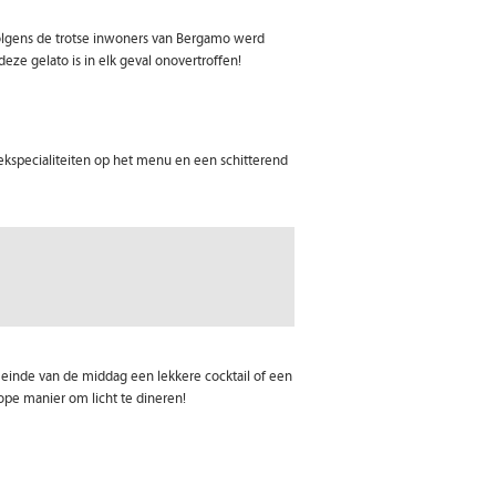
! Volgens de trotse inwoners van Bergamo werd
ze gelato is in elk geval onovertroffen!
reekspecialiteiten op het menu en een schitterend
et einde van de middag een lekkere cocktail of een
kope manier om licht te dineren!