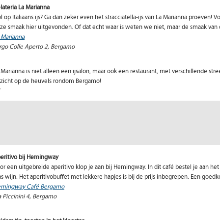
lateria La Marianna
l op Italiaans ijs? Ga dan zeker even het stracciatella-ijs van La Marianna proeven
ze smaak hier uitgevonden. Of dat echt waar is weten we niet, maar de smaak van de
 Marianna
rgo Colle Aperto 2, Bergamo
 Marianna is niet alleen een ijsalon, maar ook een restaurant, met verschillende st
tzicht op de heuvels rondom Bergamo!
€
eritivo bij Hemingway
or een uitgebreide aperitivo klop je aan bij Hemingway. In dit café bestel je aan h
as wijn. Het aperitivobuffet met lekkere hapjes is bij de prijs inbegrepen. Een goed
mingway Café Bergamo
a Piccinini 4, Bergamo