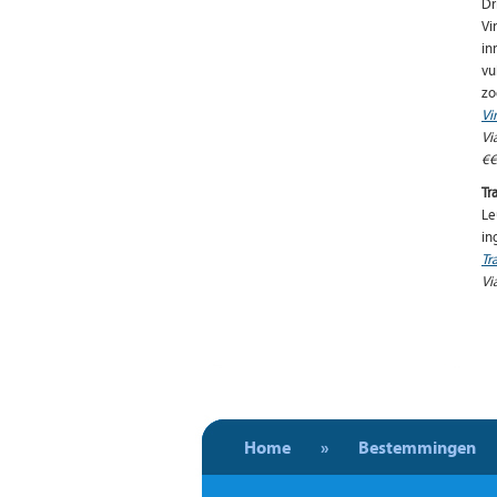
Dr
Vi
in
vu
zo
Vi
Vi
€€
Tr
Le
in
Tr
Vi
Home
»
Bestemmingen