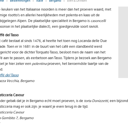
me
»
Bestemmingen
»
Italië
»
Bergamo
»
Eten & Drinken
 keuken van het Italiaanse noorden is meer dan het proeven waard, met
mige risotto’s en allerlei heerlijkheden met polenta en kaas uit de
bijgelegen Alpen. De plaatselijke specialiteit in Bergamo is
casoncelli
asonsei in het plaatselijke dialect), een goedgevulde soort ravioli.
ffè del Tasso
t café bestaat al sinds 1476, al heette het toen nog Locanda delle Due
ade. Toen er in 1681 in de buurt van het café een standbeeld werd
gericht voor de dichter Torquato Tasso, besloot men de naam van het
fé aan te passen, als eerbetoon aan Tasso. Tijdens je bezoek aan Bergamo
et je hier zeker een
polentina
proeven, het beroemdste taartje van de
ad.
ffé del Tasso
azza Vecchia, Bergamo
sticceria Cavour
der gebak dat je in Bergamo echt moet proeven, is de
torta Donizzetti
, een bijzon
sticceria mag er ook zijn: je waant je even terug in de tijd.
sticceria Cavour
a Gombito 7, Bergamo