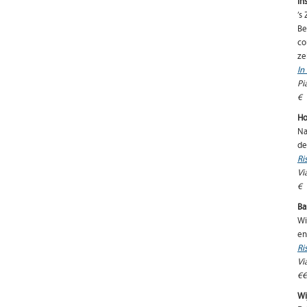
In
’s
Be
co
ze
In
Pi
€
Ho
Na
de
Ri
Vi
€
Ba
Wi
en
Ri
Vi
€€
Wi