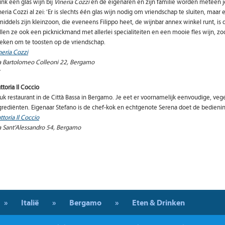
ink een glas wijn bij
Vineria Cozzi
en de eigenaren en zijn familie worden meteen je 
neria Cozzi al zei: ‘Er is slechts één glas wijn nodig om vriendschap te sluiten, maa
middels zijn kleinzoon, die eveneens Filippo heet, de wijnbar annex winkel runt, is 
llen ze ook een picknickmand met allerlei specialiteiten en een mooie fles wijn, z
eken om te toosten op de vriendschap.
neria Cozzi
a Bartolomeo Colleoni 22, Bergamo
attoria Il Coccio
uk restaurant in de Città Bassa in Bergamo. Je eet er voornamelijk eenvoudige, veg
grediënten. Eigenaar Stefano is de chef-kok en echtgenote Serena doet de bedienin
attoria Il Coccio
a Sant’Alessandro 54, Bergamo
»
Italië
»
Bergamo
»
Eten & Drinken