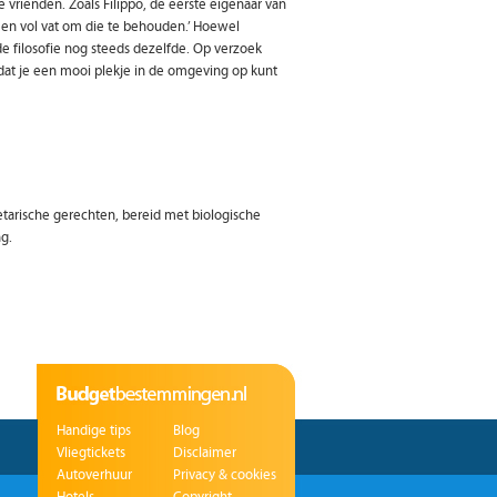
vrienden. Zoals Filippo, de eerste eigenaar van
r een vol vat om die te behouden.’ Hoewel
de filosofie nog steeds dezelfde. Op verzoek
odat je een mooi plekje in de omgeving op kunt
etarische gerechten, bereid met biologische
g.
Handige tips
Blog
Vliegtickets
Disclaimer
Autoverhuur
Privacy & cookies