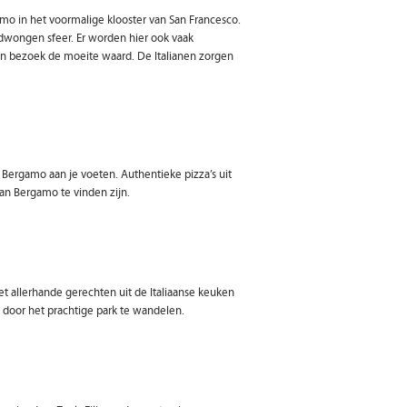
amo in het voormalige klooster van San Francesco.
edwongen sfeer. Er worden hier ook vaak
een bezoek de moeite waard. De Italianen zorgen
 Bergamo aan je voeten. Authentieke pizza’s uit
van Bergamo te vinden zijn.
 met allerhande gerechten uit de Italiaanse keuken
 door het prachtige park te wandelen.