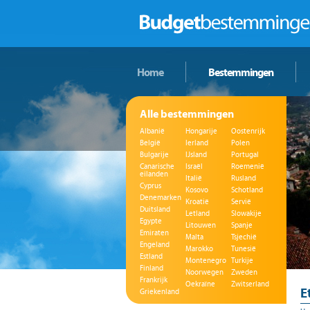
Home
Bestemmingen
Alle bestemmingen
Albanië
Hongarije
Oostenrijk
België
Ierland
Polen
Bulgarije
IJsland
Portugal
Canarische
Israël
Roemenië
eilanden
Italië
Rusland
Cyprus
Kosovo
Schotland
Denemarken
Kroatië
Servië
Duitsland
Letland
Slowakije
Egypte
Litouwen
Spanje
Emiraten
Malta
Tsjechië
Engeland
Marokko
Tunesië
Estland
Montenegro
Turkije
Finland
Noorwegen
Zweden
Frankrijk
Oekraïne
Zwitserland
E
Griekenland