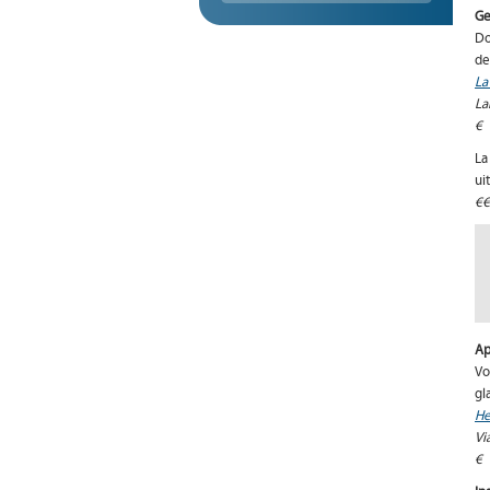
Ge
Do
de
La
La
€
La
ui
€
Ap
Vo
gl
He
Vi
€