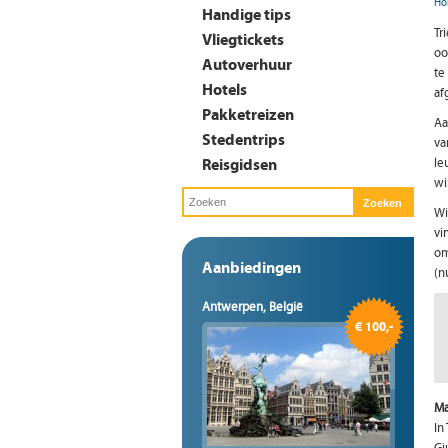
Ho
Handige tips
Tr
Vliegtickets
oo
Autoverhuur
te
Hotels
af
Pakketreizen
Aa
Stedentrips
va
Reisgidsen
le
wi
Wi
vi
om
Aanbiedingen
(n
Antwerpen, België
€ 100,-
Ma
In