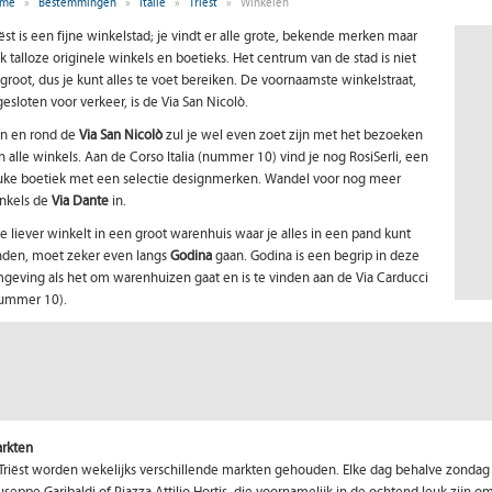
me
»
Bestemmingen
»
Italië
»
Triest
»
Winkelen
iëst is een fijne winkelstad; je vindt er alle grote, bekende merken maar
k talloze originele winkels en boetieks. Het centrum van de stad is niet
 groot, dus je kunt alles te voet bereiken. De voornaamste winkelstraat,
gesloten voor verkeer, is de Via San Nicolò.
n en rond de
Via San Nicolò
zul je wel even zoet zijn met het bezoeken
n alle winkels. Aan de Corso Italia (nummer 10) vind je nog RosiSerli, een
uke boetiek met een selectie designmerken. Wandel voor nog meer
nkels de
Via Dante
in.
e liever winkelt in een groot warenhuis waar je alles in een pand kunt
nden, moet zeker even langs
Godina
gaan. Godina is een begrip in deze
geving als het om warenhuizen gaat en is te vinden aan de Via Carducci
ummer 10).
rkten
 Triëst worden wekelijks verschillende markten gehouden. Elke dag behalve zondag 