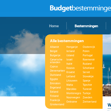
Home
Bestemmingen
Alle bestemmingen
Albanië
Hongarije
Oostenrijk
België
Ierland
Polen
Bulgarije
IJsland
Portugal
Canarische
Israël
Roemenië
eilanden
Italië
Rusland
Cyprus
Kosovo
Schotland
Denemarken
Kroatië
Servië
Duitsland
Letland
Slowakije
Egypte
Litouwen
Spanje
Emiraten
Malta
Tsjechië
Engeland
Marokko
Tunesië
Estland
Montenegro
Turkije
Finland
Noorwegen
Zweden
Frankrijk
Oekraïne
Zwitserland
W
Griekenland