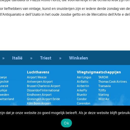
useppe Garibaldi of Piazza Attilio Hortis, die voornamelijk in de ochtend leuk zijn 
or liefhebbers van vintage, kunst en snuisterijen zijn er iedere derde zondag van 
ll’Antiquariato e dell’Usato in het oude Joodse getto en de Mercatino dell’Arte e del
»
Italië
»
Triest
»
Winkelen
Luchthavens
Vliegtuigmaatschappijen
panje
Airport Weeze
Aer Lingus
TAROM
sjechië
Antwerpen Airport
AirBaltic
Thomas Cook Airlines
unesië
Brussel-Charleroi Airport
Airberlin
Transavia
urkije
Düsseldorf International
ArkeFly
TUIfly
weden
Eindhoven Airport
BlueAir
Vueling
witserland
Groningen Airport Eelde
Condor
Wizz Air
Köln Bonn Airport
Corendon
Maastricht Aachen Airport
Easyjet
Rotterdam The Hague Airport
Germanwings
jn dat je onze website zo goed mogelijk beleeft. Als je deze website blijft gebruik
Schiphol
Jetair
Vliegveld Luik
KLM
Ok
Vliegveld Münster Osnabrück
Ryanair