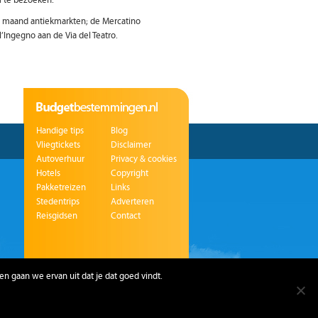
om te bezoeken.
de maand antiekmarkten; de Mercatino
l’Ingegno aan de Via del Teatro.
Handige tips
Blog
Vliegtickets
Disclaimer
Autoverhuur
Privacy & cookies
Hotels
Copyright
Pakketreizen
Links
Stedentrips
Adverteren
Reisgidsen
Contact
en gaan we ervan uit dat je dat goed vindt.