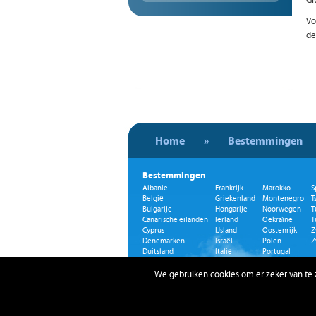
Gi
Vo
de
Home
»
Bestemmingen
Bestemmingen
Albanië
Frankrijk
Marokko
S
België
Griekenland
Montenegro
T
Bulgarije
Hongarije
Noorwegen
T
Canarische eilanden
Ierland
Oekraïne
T
Cyprus
IJsland
Oostenrijk
Z
Denemarken
Israël
Polen
Z
Duitsland
Italië
Portugal
Egypte
Kosovo
Roemenië
Emiraten
Kroatië
Rusland
We gebruiken cookies om er zeker van te zi
Engeland
Letland
Schotland
Estland
Litouwen
Servië
Finland
Malta
Slowakije