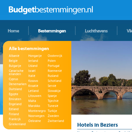
Home
Bestemmingen
Luchthavens
Vl
Alle bestemmingen
Albanië
Hongarije
Oostenrijk
België
Ierland
Polen
Bulgarije
IJsland
Portugal
Canarische
Israël
Roemenië
eilanden
Italië
Rusland
Cyprus
Kosovo
Schotland
Denemarken
Kroatië
Servië
Duitsland
Letland
Slowakije
Egypte
Litouwen
Spanje
Emiraten
Malta
Tsjechië
Engeland
Marokko
Tunesië
Estland
Montenegro
Turkije
Finland
Noorwegen
Zweden
Frankrijk
Oekraïne
Zwitserland
Hotels in Beziers
Griekenland