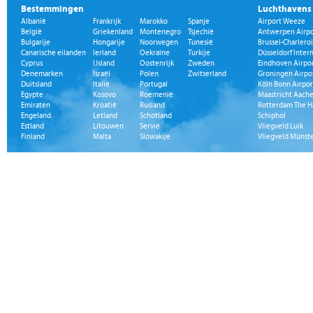
Bestemmingen
Luchthavens
Albanië
Frankrijk
Marokko
Spanje
Airport Weeze
België
Griekenland
Montenegro
Tsjechië
Antwerpen Airpo
Bulgarije
Hongarije
Noorwegen
Tunesië
Brussel-Charleroi
Canarische eilanden
Ierland
Oekraïne
Turkije
Düsseldorf Inter
Cyprus
IJsland
Oostenrijk
Zweden
Eindhoven Airpo
Denemarken
Israël
Polen
Zwitserland
Groningen Airpo
Duitsland
Italië
Portugal
Köln Bonn Airpor
Egypte
Kosovo
Roemenië
Maastricht Aache
Emiraten
Kroatië
Rusland
Rotterdam The H
Engeland
Letland
Schotland
Schiphol
Estland
Litouwen
Servië
Vliegveld Luik
Finland
Malta
Slowakije
Vliegveld Münst