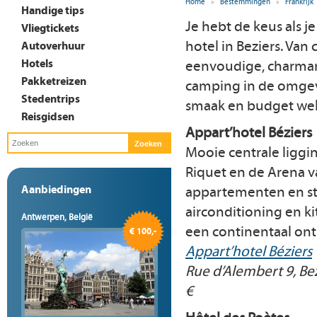
Home
»
Bestemmingen
»
Frankrijk
Handige tips
Je hebt de keus als j
Vliegtickets
hotel in Beziers. Van 
Autoverhuur
Hotels
eenvoudige, charman
Pakketreizen
camping in de omgevi
Stedentrips
smaak en budget wel 
Reisgidsen
Appart’hotel Béziers
Mooie centrale liggin
Riquet en de Arena v
Aanbiedingen
appartementen en st
airconditioning en ki
Antwerpen, België
een continentaal ont
€ 100,-
Appart’hotel Béziers
Rue d’Alembert 9, Be
€