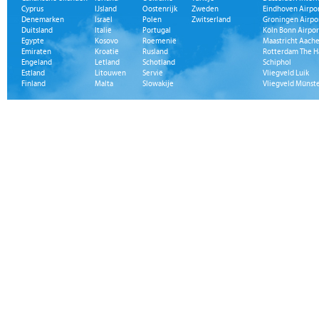
Cyprus
IJsland
Oostenrijk
Zweden
Eindhoven Airpo
Denemarken
Israël
Polen
Zwitserland
Groningen Airpo
Duitsland
Italië
Portugal
Köln Bonn Airpor
Egypte
Kosovo
Roemenië
Maastricht Aache
Emiraten
Kroatië
Rusland
Rotterdam The H
Engeland
Letland
Schotland
Schiphol
Estland
Litouwen
Servië
Vliegveld Luik
Finland
Malta
Slowakije
Vliegveld Münst