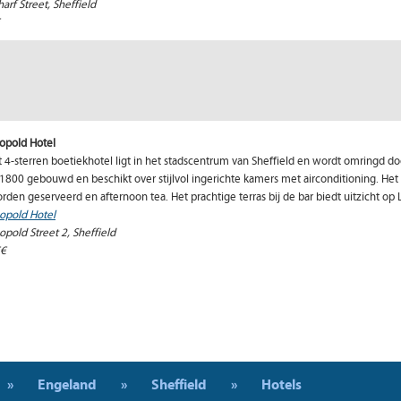
arf Street, Sheffield
€
opold Hotel
t 4-sterren boetiekhotel ligt in het stadscentrum van Sheffield en wordt omringd doo
 1800 gebouwd en beschikt over stijlvol ingerichte kamers met airconditioning. Het
rden geserveerd en afternoon tea. Het prachtige terras bij de bar biedt uitzicht op
opold Hotel
opold Street 2, Sheffield
€
»
Engeland
»
Sheffield
»
Hotels