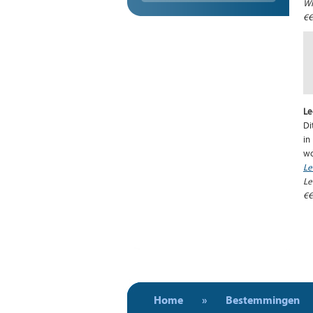
Wh
€
Le
Di
in
wo
Le
Le
€€
Home
»
Bestemmingen