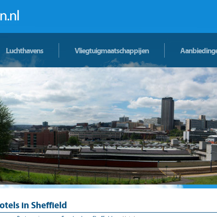
Luchthavens
Vliegtuigmaatschappijen
Aanbieding
otels in Sheffield