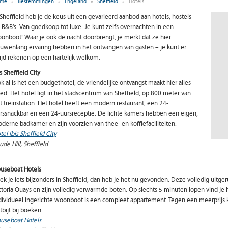
me
»
Bestemmingen
»
Engeland
»
Sheffield
»
Hotels
 Sheffield heb je de keus uit een gevarieerd aanbod aan hotels, hostels
 B&B’s. Van goedkoop tot luxe. Je kunt zelfs overnachten in een
onboot! Waar je ook de nacht doorbrengt, je merkt dat ze hier
uwenlang ervaring hebben in het ontvangen van gasten – je kunt er
tijd rekenen op een hartelijk welkom.
is Sheffield City
k al is het een budgethotel, de vriendelijke ontvangst maakt hier alles
ed. Het hotel ligt in het stadscentrum van Sheffield, op 800 meter van
t treinstation. Het hotel heeft een modern restaurant, een 24-
rssnackbar en een 24-uursreceptie. De lichte kamers hebben een eigen,
derne badkamer en zijn voorzien van thee- en koffiefaciliteiten.
tel Ibis Sheffield City
ude Hill, Sheffield
useboat Hotels
ek je iets bijzonders in Sheffield, dan heb je het nu gevonden. Deze volledig uitg
ctoria Quays en zijn volledig verwarmde boten. Op slechts 5 minuten lopen vind je h
dividueel ingerichte woonboot is een compleet appartement. Tegen een meerprijs ku
tbijt bij boeken.
useboat Hotels