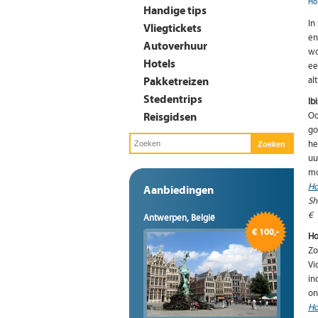
Ho
Handige tips
In
Vliegtickets
en
Autoverhuur
wo
Hotels
ee
Pakketreizen
al
Stedentrips
Ib
Reisgidsen
Oo
go
he
uu
mo
Ho
Aanbiedingen
Sh
€
Antwerpen, België
€ 100,-
Ho
Zo
Vi
in
on
Ho