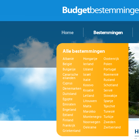
Home
Bestemmingen
Alle bestemmingen
Albanië
Hongarije
Oostenrijk
België
Ierland
Polen
Bulgarije
IJsland
Portugal
Canarische
Israël
Roemenië
eilanden
Italië
Rusland
Cyprus
Kosovo
Schotland
Denemarken
Kroatië
Servië
Duitsland
Letland
Slowakije
Egypte
Litouwen
Spanje
Emiraten
Malta
Tsjechië
Engeland
Marokko
Tunesië
Estland
Montenegro
Turkije
Finland
Noorwegen
Zweden
Frankrijk
Oekraïne
Zwitserland
H
Griekenland