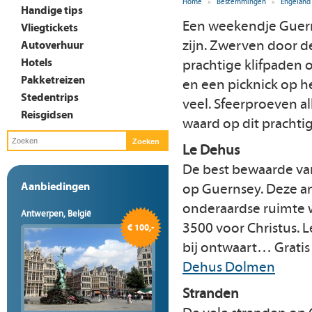
Home
»
Bestemmingen
»
Engeland
Handige tips
Een weekendje Guern
Vliegtickets
zijn. Zwerven door d
Autoverhuur
Hotels
prachtige klifpaden o
Pakketreizen
en een picknick op he
Stedentrips
veel. Sfeerproeven al
Reisgidsen
waard op dit prachtig
Le Dehus
De best bewaarde va
Aanbiedingen
op Guernsey. Deze a
onderaardse ruimte w
Antwerpen, België
3500 voor Christus. 
€ 100,-
bij ontwaart… Gratis
Dehus Dolmen
Stranden