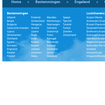
Home
»
Bestemmingen
»
Engeland
»
Bestemmingen
Luchthavens
Albanië
Frankrijk
Marokko
Spanje
Airport Weeze
België
Griekenland
Montenegro
Tsjechië
Antwerpen Airpo
Bulgarije
Hongarije
Noorwegen
Tunesië
Brussel-Charleroi
Canarische eilanden
Ierland
Oekraïne
Turkije
Düsseldorf Inter
Cyprus
IJsland
Oostenrijk
Zweden
Eindhoven Airpo
Denemarken
Israël
Polen
Zwitserland
Groningen Airpo
Duitsland
Italië
Portugal
Köln Bonn Airpor
Egypte
Kosovo
Roemenië
Maastricht Aache
Emiraten
Kroatië
Rusland
Rotterdam The H
Engeland
Letland
Schotland
Schiphol
Estland
Litouwen
Servië
Vliegveld Luik
Finland
Malta
Slowakije
Vliegveld Münst