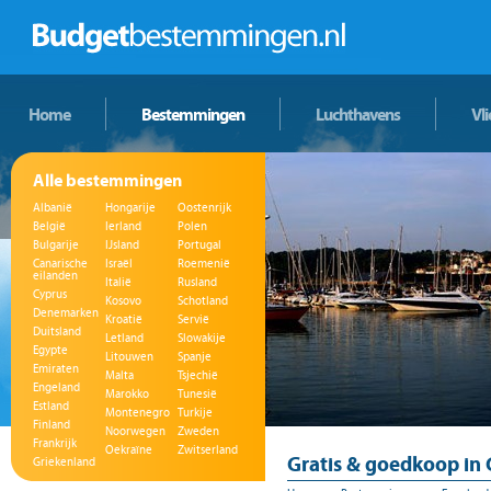
Home
Bestemmingen
Luchthavens
Vl
Alle bestemmingen
Albanië
Hongarije
Oostenrijk
België
Ierland
Polen
Bulgarije
IJsland
Portugal
Canarische
Israël
Roemenië
eilanden
Italië
Rusland
Cyprus
Kosovo
Schotland
Denemarken
Kroatië
Servië
Duitsland
Letland
Slowakije
Egypte
Litouwen
Spanje
Emiraten
Malta
Tsjechië
Engeland
Marokko
Tunesië
Estland
Montenegro
Turkije
Finland
Noorwegen
Zweden
Frankrijk
Oekraïne
Zwitserland
Gratis & goedkoop in
Griekenland