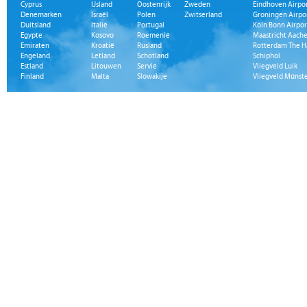
Cyprus
IJsland
Oostenrijk
Zweden
Eindhoven Airpo
Denemarken
Israël
Polen
Zwitserland
Groningen Airpo
Duitsland
Italië
Portugal
Köln Bonn Airpor
Egypte
Kosovo
Roemenië
Maastricht Aache
Emiraten
Kroatië
Rusland
Rotterdam The H
Engeland
Letland
Schotland
Schiphol
Estland
Litouwen
Servië
Vliegveld Luik
Finland
Malta
Slowakije
Vliegveld Münst