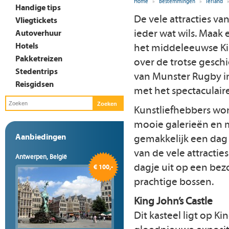
Home
»
Bestemmingen
»
Ierland
Handige tips
De vele attracties va
Vliegtickets
ieder wat wils. Maak e
Autoverhuur
Hotels
het middeleeuwse Kin
Pakketreizen
over de trotse gesch
Stedentrips
van Munster Rugby 
Reisgidsen
met het spectaculair
Kunstliefhebbers w
mooie galerieën en 
Aanbiedingen
gemakkelijk een da
van de vele attractie
Antwerpen, België
dagje uit op een bez
€ 100,-
prachtige bossen.
King John’s Castle
Dit kasteel ligt op K