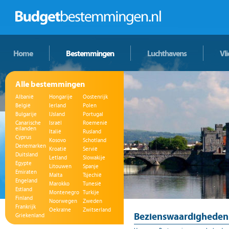
Home
Bestemmingen
Luchthavens
Vl
Alle bestemmingen
Albanië
Hongarije
Oostenrijk
België
Ierland
Polen
Bulgarije
IJsland
Portugal
Canarische
Israël
Roemenië
eilanden
Italië
Rusland
Cyprus
Kosovo
Schotland
Denemarken
Kroatië
Servië
Duitsland
Letland
Slowakije
Egypte
Litouwen
Spanje
Emiraten
Malta
Tsjechië
Engeland
Marokko
Tunesië
Estland
Montenegro
Turkije
Finland
Noorwegen
Zweden
Frankrijk
Oekraïne
Zwitserland
Bezienswaardigheden 
Griekenland