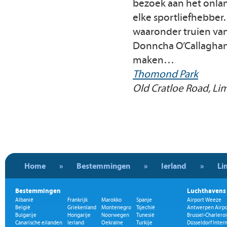
bezoek aan het onla
elke sportliefhebber
waaronder truien van
Donncha O’Callaghan
maken…
Thomond Park
Old Cratloe Road, Li
Home
»
Bestemmingen
»
Ierland
»
Li
Bestemmingen
Luchthavens
Albanië
Frankrijk
Marokko
Spanje
Airport Weeze
België
Griekenland
Montenegro
Tsjechië
Antwerpen Airpo
Bulgarije
Hongarije
Noorwegen
Tunesië
Brussel-Charleroi
Canarische eilanden
Ierland
Oekraïne
Turkije
Düsseldorf Inter