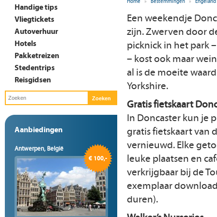
Home
»
Bestemmingen
»
Engeland
Handige tips
Een weekendje Doncas
Vliegtickets
zijn. Zwerven door de
Autoverhuur
Hotels
picknick in het park 
Pakketreizen
– kost ook maar wein
Stedentrips
al is de moeite waard
Reisgidsen
Yorkshire.
Gratis fietskaart Don
In Doncaster kun je 
Aanbiedingen
gratis fietskaart van 
vernieuwd. Elke getoo
Antwerpen, België
leuke plaatsen en caf
€ 100,-
verkrijgbaar bij de T
exemplaar download
duren).