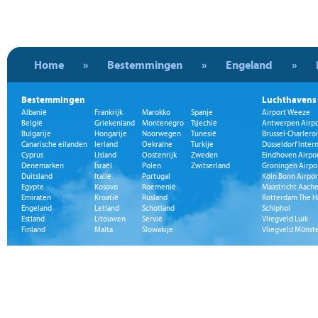
Home
»
Bestemmingen
»
Engeland
»
Bestemmingen
Luchthavens
Albanië
Frankrijk
Marokko
Spanje
Airport Weeze
België
Griekenland
Montenegro
Tsjechië
Antwerpen Airpo
Bulgarije
Hongarije
Noorwegen
Tunesië
Brussel-Charleroi
Canarische eilanden
Ierland
Oekraïne
Turkije
Düsseldorf Inter
Cyprus
IJsland
Oostenrijk
Zweden
Eindhoven Airpo
Denemarken
Israël
Polen
Zwitserland
Groningen Airpo
Duitsland
Italië
Portugal
Köln Bonn Airpor
Egypte
Kosovo
Roemenië
Maastricht Aache
Emiraten
Kroatië
Rusland
Rotterdam The H
Engeland
Letland
Schotland
Schiphol
Estland
Litouwen
Servië
Vliegveld Luik
Finland
Malta
Slowakije
Vliegveld Münst