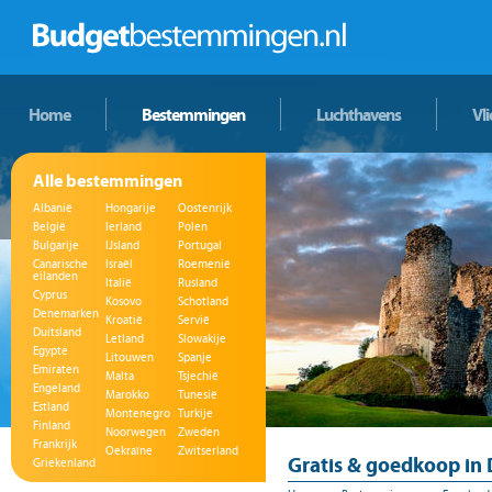
Home
Bestemmingen
Luchthavens
Vl
Alle bestemmingen
Albanië
Hongarije
Oostenrijk
België
Ierland
Polen
Bulgarije
IJsland
Portugal
Canarische
Israël
Roemenië
eilanden
Italië
Rusland
Cyprus
Kosovo
Schotland
Denemarken
Kroatië
Servië
Duitsland
Letland
Slowakije
Egypte
Litouwen
Spanje
Emiraten
Malta
Tsjechië
Engeland
Marokko
Tunesië
Estland
Montenegro
Turkije
Finland
Noorwegen
Zweden
Frankrijk
Oekraïne
Zwitserland
Gratis & goedkoop in
Griekenland