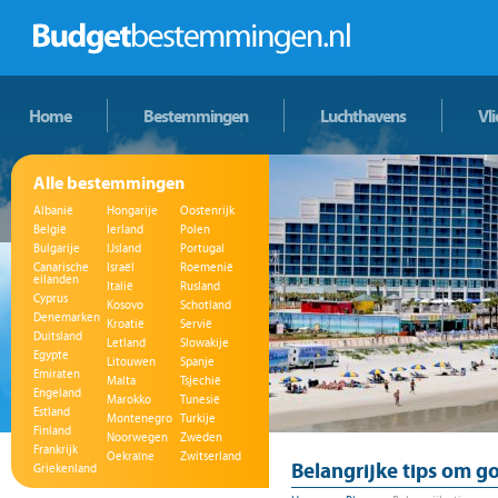
Home
Bestemmingen
Luchthavens
Vl
Alle bestemmingen
Albanië
Hongarije
Oostenrijk
België
Ierland
Polen
Bulgarije
IJsland
Portugal
Canarische
Israël
Roemenië
eilanden
Italië
Rusland
Cyprus
Kosovo
Schotland
Denemarken
Kroatië
Servië
Duitsland
Letland
Slowakije
Egypte
Litouwen
Spanje
Emiraten
Malta
Tsjechië
Engeland
Marokko
Tunesië
Estland
Montenegro
Turkije
Finland
Noorwegen
Zweden
Frankrijk
Oekraïne
Zwitserland
Belangrijke tips om 
Griekenland