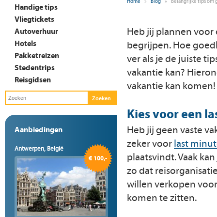
Home
»
Blog
»
Belangrijke tips om
Handige tips
Vliegtickets
Heb jij plannen voor e
Autoverhuur
Hotels
begrijpen. Hoe goedk
Pakketreizen
ver als je de juiste t
Stedentrips
vakantie kan? Hieron
Reisgidsen
vakantie kan komen!
Kies voor een la
Heb jij geen vaste va
Aanbiedingen
zeker voor
last minu
Antwerpen, België
plaatsvindt. Vaak kan
€ 100,-
zo dat reisorganisat
willen verkopen voor 
komen te zitten.