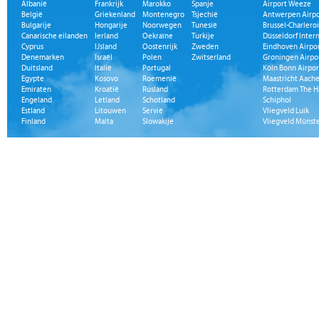
Albanië
Frankrijk
Marokko
Spanje
Airport Weeze
België
Griekenland
Montenegro
Tsjechië
Antwerpen Airpo
Bulgarije
Hongarije
Noorwegen
Tunesië
Brussel-Charleroi
Canarische eilanden
Ierland
Oekraïne
Turkije
Düsseldorf Inter
Cyprus
IJsland
Oostenrijk
Zweden
Eindhoven Airpo
Denemarken
Israël
Polen
Zwitserland
Groningen Airpo
Duitsland
Italië
Portugal
Köln Bonn Airpor
Egypte
Kosovo
Roemenië
Maastricht Aache
Emiraten
Kroatië
Rusland
Rotterdam The H
Engeland
Letland
Schotland
Schiphol
Estland
Litouwen
Servië
Vliegveld Luik
Finland
Malta
Slowakije
Vliegveld Münst